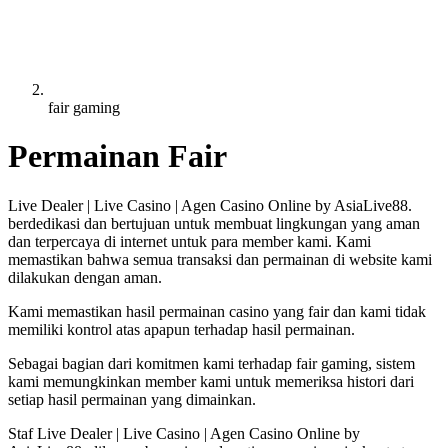
fair gaming
Permainan Fair
Live Dealer | Live Casino | Agen Casino Online by AsiaLive88.
berdedikasi dan bertujuan untuk membuat lingkungan yang aman
dan terpercaya di internet untuk para member kami. Kami
memastikan bahwa semua transaksi dan permainan di website kami
dilakukan dengan aman.
Kami memastikan hasil permainan casino yang fair dan kami tidak
memiliki kontrol atas apapun terhadap hasil permainan.
Sebagai bagian dari komitmen kami terhadap fair gaming, sistem
kami memungkinkan member kami untuk memeriksa histori dari
setiap hasil permainan yang dimainkan.
Staf Live Dealer | Live Casino | Agen Casino Online by