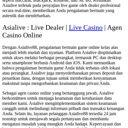
seperti Baccarat, Blackjack, Roulette, dan Sic Bo. Keunikan
Asialive terletak pada penyajian live game oleh dealer profesional
secara real-time, memberikan Anda pengalaman bermain yang
autentik dan mendebarkan.
Asialive : Live Dealer |
Live Casino
| Agen
Casino Online
Dengan Asialive88, pengalaman bermain game online kelas atas
menjadi lebih mudah dan nyaman. Platform Asialive dioptimalkan
untuk akses melalui berbagai perangkat, termasuk PC dan desktop
serta smartphone berbasis Android dan iOS. Kami memastikan
bahwa pengalaman bermain game Anda tidak terbatas oleh lokasi
atau perangkat. Asialive juga menyederhanakan proses deposit dan
penarikan dana, dengan tujuan untuk memberikan kenyamanan
maksimal tanpa mengorbankan keamanan dan privasi Anda.
Sebagai agen casino online yang bertanggung jawab, Asialive
berkomitmen untuk menjaga keamanan dan kerahasiaan data
member kami. Asialive mengimplementasikan sistem keamanan
canggih untuk melindungi informasi pribadi dan transaksi keuangan
Anda. Selain itu, layanan pelanggan Asialive88 tersedia 24 jam
nonstop untuk menjawab segala pertanyaan dan membantu
mengatasi masalah yang mungkin Anda hadapi. Kepercayaan dan