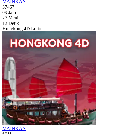
MAINKAN
37467
09
Jam
27
Menit
10
Detik
Hongkong 4D Lotto
MAINKAN
6011