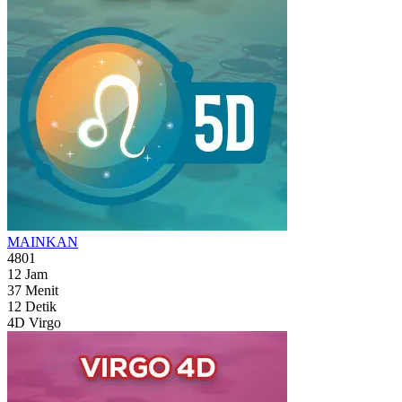
MAINKAN
4801
12
Jam
37
Menit
10
Detik
4D Virgo