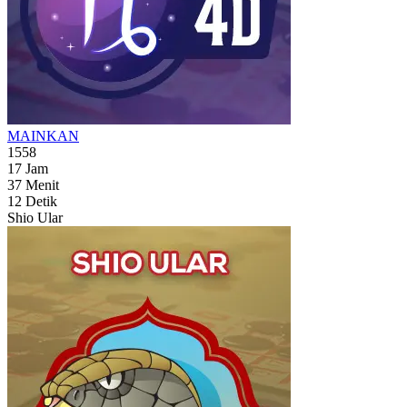
MAINKAN
1558
17
Jam
37
Menit
10
Detik
Shio Ular