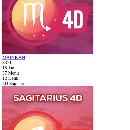
MAINKAN
8371
15
Jam
37
Menit
10
Detik
4D Sagitarius