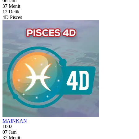
06
Jam
37
Menit
10
Detik
4D Pisces
MAINKAN
1002
07
Jam
37
Menit