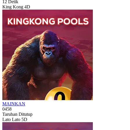
10
Detik
King Kong 4D
MAINKAN
0458
Taruhan Ditutup
Lato Lato 5D