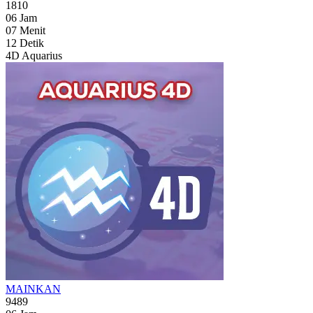
1810
06
Jam
07
Menit
10
Detik
4D Aquarius
MAINKAN
9489