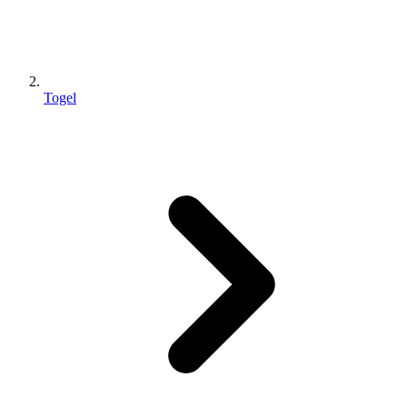
Togel