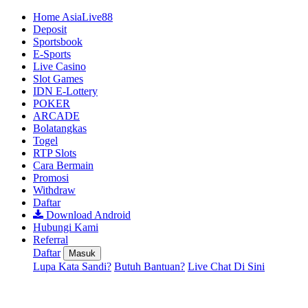
Home AsiaLive88
Deposit
Sportsbook
E-Sports
Live Casino
Slot Games
IDN E-Lottery
POKER
ARCADE
Bolatangkas
Togel
RTP Slots
Cara Bermain
Promosi
Withdraw
Daftar
Download Android
Hubungi Kami
Referral
Daftar
Masuk
Lupa Kata Sandi?
Butuh Bantuan?
Live Chat Di Sini