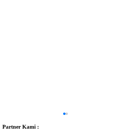
Partner Kami :