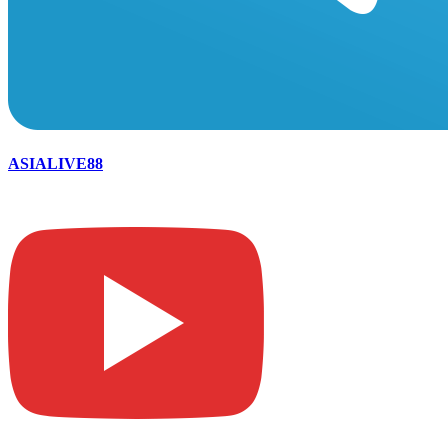
ASIALIVE88