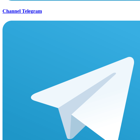
Channel Telegram