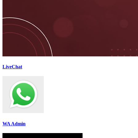
LiveChat
WA Admin