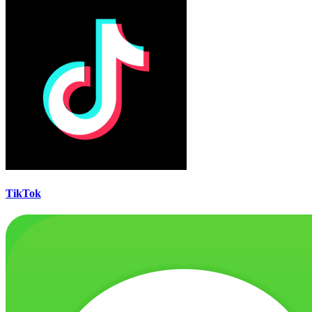
TikTok