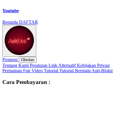
Youtube
Beranda
DAFTAR
Promosi
Obrolan
Tentang Kami
Peraturan
Link Alternatif
Kebijakan Privasi
Permainan Fair
Video Tutorial
Tutorial Bermain
Anti-Blokir
Cara Pembayaran :