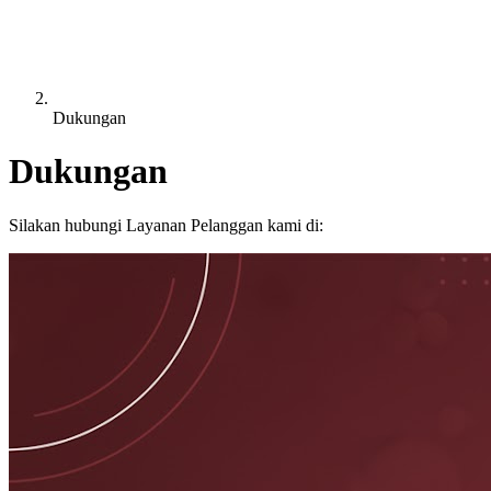
Dukungan
Dukungan
Silakan hubungi Layanan Pelanggan kami di: