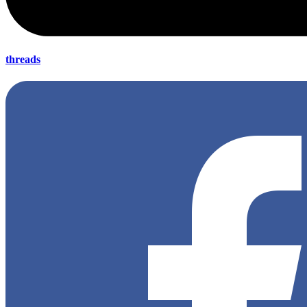
threads