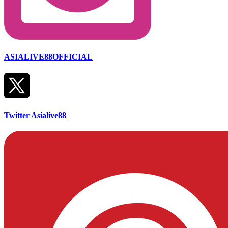
ASIALIVE88OFFICIAL
Twitter Asialive88