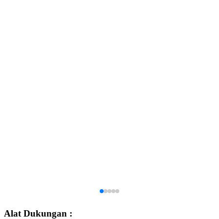
Alat Dukungan :