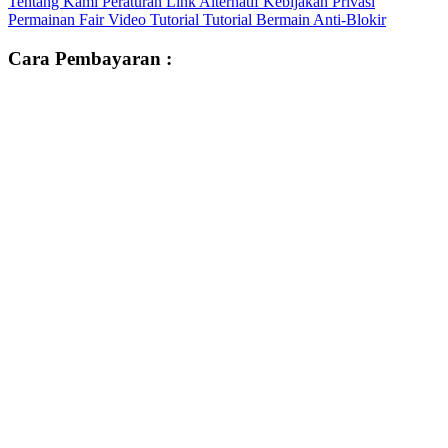
Tentang Kami
Peraturan
Link Alternatif
Kebijakan Privasi
Permainan Fair
Video Tutorial
Tutorial Bermain
Anti-Blokir
Cara Pembayaran :