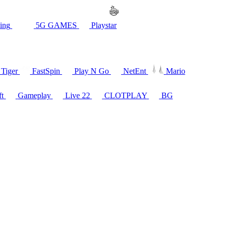
ing
5G GAMES
Playstar
Tiger
FastSpin
Play N Go
NetEnt
Mario
ft
Gameplay
Live 22
CLOTPLAY
BG