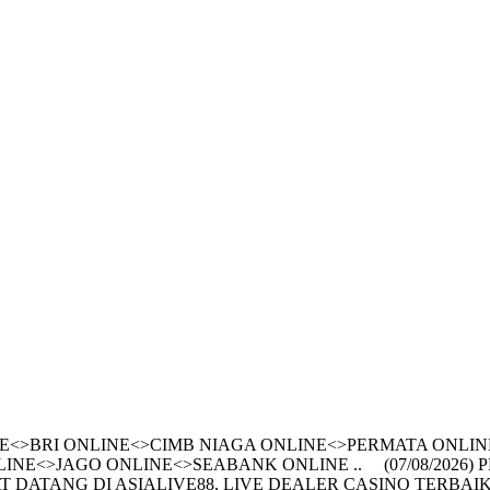
NE<>BRI ONLINE<>CIMB NIAGA ONLINE<>PERMATA ONL
NLINE<>JAGO ONLINE<>SEABANK ONLINE ..
(07/08/2026)
P
 DATANG DI ASIALIVE88, LIVE DEALER CASINO TERBAIK 