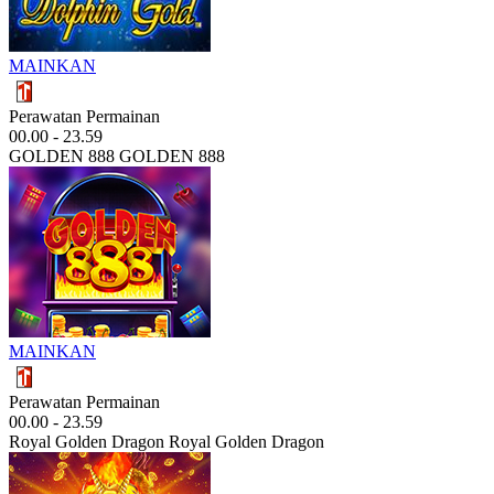
MAINKAN
Perawatan Permainan
00.00 - 23.59
GOLDEN 888
GOLDEN 888
MAINKAN
Perawatan Permainan
00.00 - 23.59
Royal Golden Dragon
Royal Golden Dragon