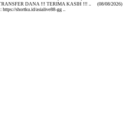
NSFER DANA !!! TERIMA KASIH !!! ..
(08/08/2026)
 : https://shortku.id/asialive88-gg ..