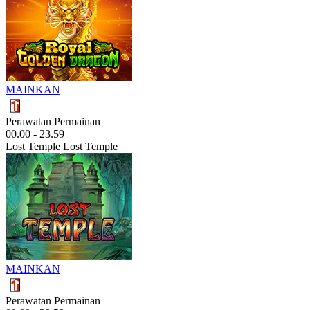
MAINKAN
Perawatan Permainan
00.00 - 23.59
Lost Temple
Lost Temple
MAINKAN
Perawatan Permainan