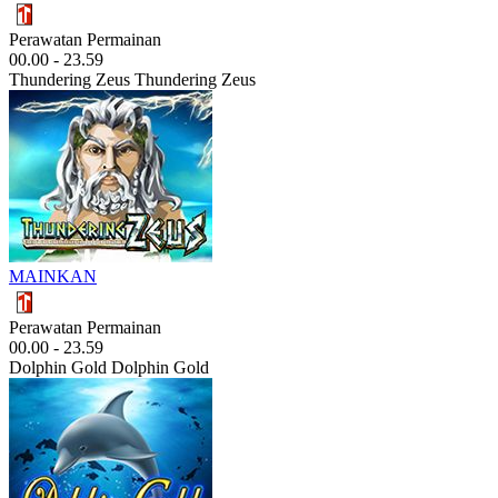
Perawatan Permainan
00.00 - 23.59
Thundering Zeus
Thundering Zeus
MAINKAN
Perawatan Permainan
00.00 - 23.59
Dolphin Gold
Dolphin Gold