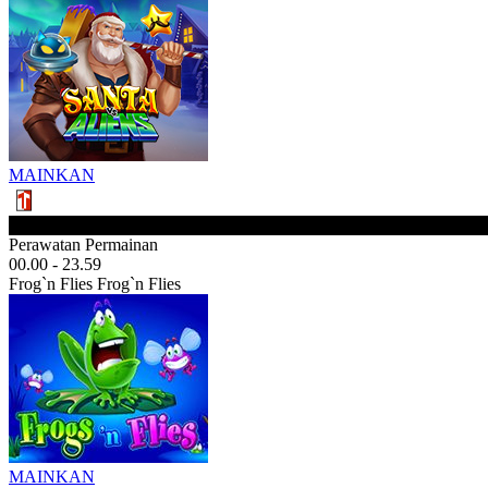
MAINKAN
Baru
Perawatan Permainan
00.00 - 23.59
Frog`n Flies
Frog`n Flies
MAINKAN