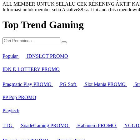
ALL MEMBER UNTUK SELALU CEK REKENING AKTIF KAM
Informasi untuk member setia Asialive88 saat ini anda bisa mendownl
Top Trend Gaming
Popular
IDNSLOT
PROMO
IDN E-LOTTERY
PROMO
Pragmatic Play
PROMO
PG Soft
Slot Mania
PROMO
St
PP Pop
PROMO
Playtech
TTG
SpadeGaming
PROMO
Habanero
PROMO
YGGD