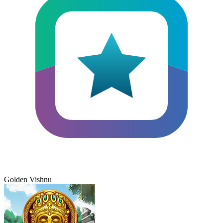
Golden Vishnu