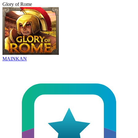
Glory of Rome
MAINKAN