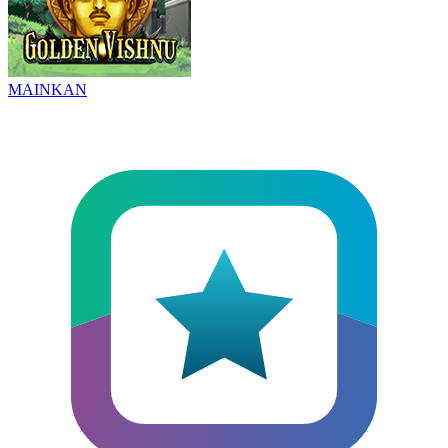
MAINKAN