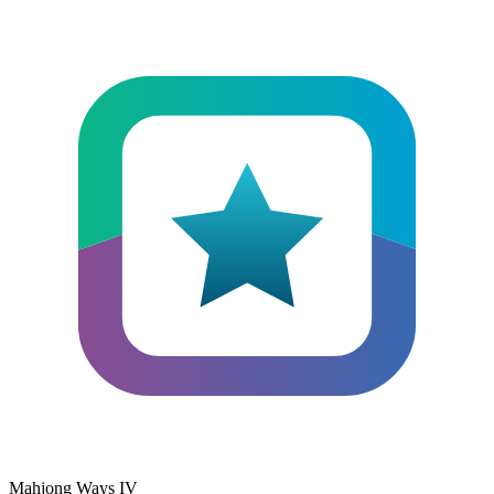
Mahjong Ways IV