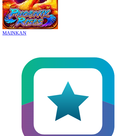
MAINKAN