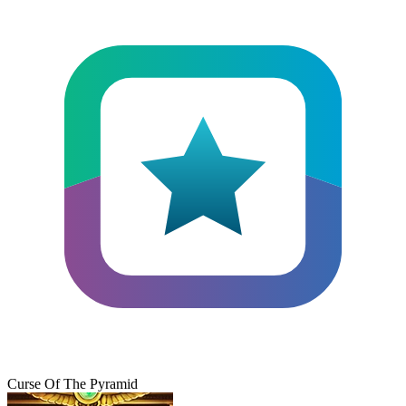
Curse Of The Pyramid