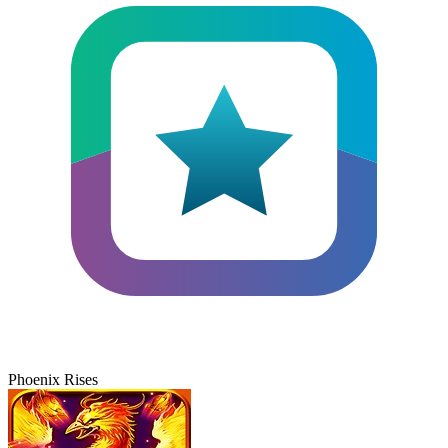
Phoenix Rises