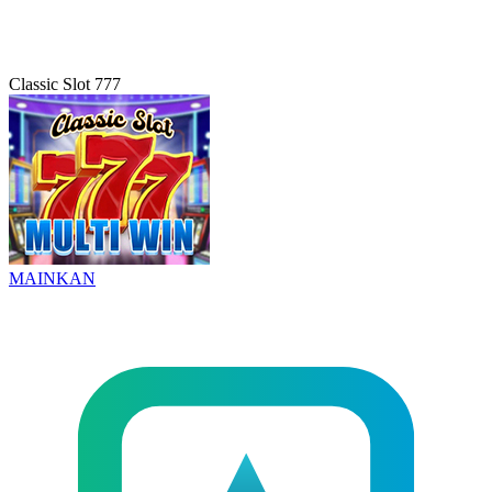
Classic Slot 777
MAINKAN