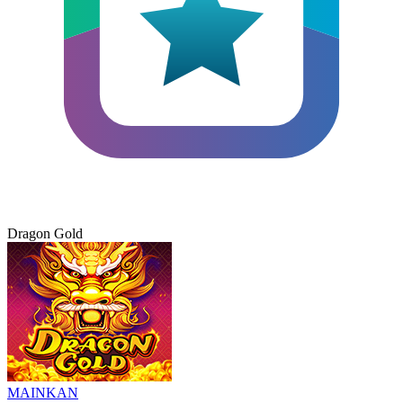
Dragon Gold
MAINKAN