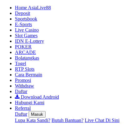
Home AsiaLive88
Deposit
Sportsbook
E-Sports
Live Casino
Slot Games
IDN E-Lottery
POKER
ARCADE
Bolatangkas
Togel
RTP Slots
Cara Bermain
Promosi
Withdraw
Daftar
Download Android
Hubungi Kami
Referral
Daftar
Masuk
Lupa Kata Sandi?
Butuh Bantuan?
Live Chat Di Sini