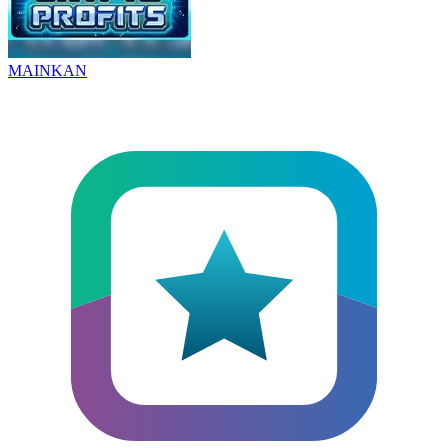
MAINKAN